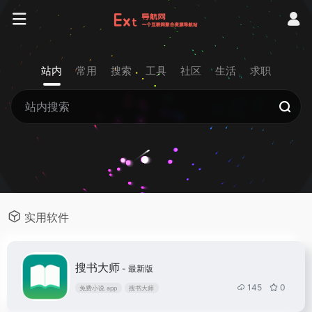
站内
常用
搜索
工具
社区
生活
求职
实用软件
搜书大师
- 最新版
145
0
免费小说 app
搜书大师