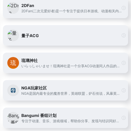
2DFan
2DFan(二次元爱好者)是一个专注于提供日本游戏、动漫相关内容的门户站点
量子ACG
琉璃神社
いらっしゃいませ！琉璃神社是一个分享ACG动漫同人作品的有爱社团,在这里你能找到很多欢乐。
NGA玩家社区
NGA是国内最专业的魔兽世界，英雄联盟，炉石传说，风暴英雄，暗黑破坏神3(D3)游戏攻略讨论，以及其他热门游戏玩家社区。
Bangumi 番组计划
专注于动漫、音乐、游戏领域，帮助你分享、发现与结识同好的ACG网络