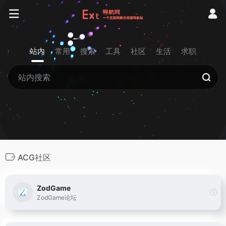
站内
常用
搜索
工具
社区
生活
求职
ACG社区
ZodGame
ZodGame论坛