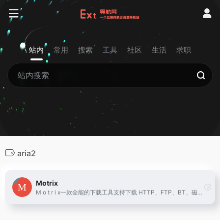
站内
常用
搜索
工具
社区
生活
求职
aria2
Motrix
M o t r i x一款全能的下载工具支持下载 HTTP、FTP、BT、磁力链接等资源