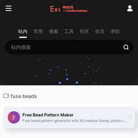
站内
常用
搜索
工具
社区
生活
求职
fuse beads
Free Bead Pattern Maker
Free bead pattern generator with AI creation &amp; photo conversion. Make perler bead patterns, hama bead designs with color codes. Download printable PDF templates!