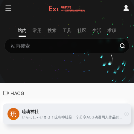
站内
常用
搜索
工具
社区
生活
求职
HACG
琉璃神社
いらっしゃいませ！琉璃神社是一个分享ACG动漫同人作品的有爱社团,在这里你能找到很多欢乐。