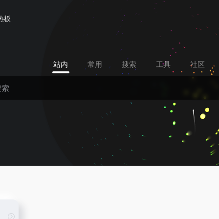
热板
站内
常用
搜索
工具
社区