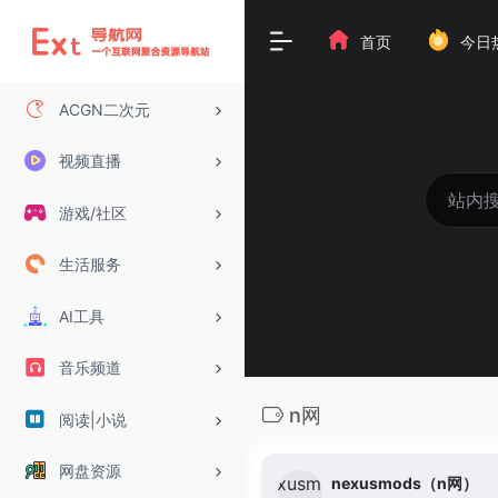
首页
今日
ACGN二次元
视频直播
游戏/社区
生活服务
AI工具
音乐频道
n网
阅读|小说
网盘资源
nexusmods（n网）