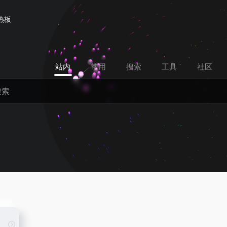
热板
站内
常用
搜索
工具
社区