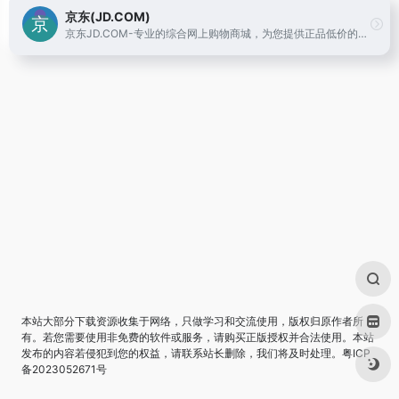
京东(JD.COM)
京东JD.COM-专业的综合网上购物商城，为您提供正品低价的购物选择、优质便捷的服务体验。商品来自全球数十万品牌商家，囊括家电、手机、电脑、服装、居家、母婴、美妆、个护、食品、生鲜等丰富品类，满足各种购物需求。
本站大部分下载资源收集于网络，只做学习和交流使用，版权归原作者所
有。若您需要使用非免费的软件或服务，请购买正版授权并合法使用。本站
发布的内容若侵犯到您的权益，请联系站长删除，我们将及时处理。
粤ICP
备2023052671号