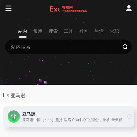
站内
常用
搜索
工具
社区
生活
求职
亚马逊
亚马逊
亚马逊中国（z.cn）坚持“以客户为中心”的理念，秉承“天天低价，正品行货”信念，销售图书、电脑、数码家电、母婴百货、服饰箱包等上千万种产品。亚马逊中国提供专业服务：正品行货天天低价，机打发票全国联保。货到付款，30天内可退换货。亚马逊为中国消费者提供便利、快捷的网购体验。