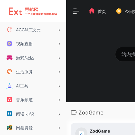
首页
今日
ACGN二次元
视频直播
游戏/社区
生活服务
AI工具
音乐频道
ZodGame
阅读|小说
网盘资源
ZodGame