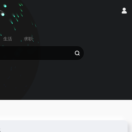
生活
求职
载