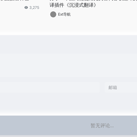
译插件《沉浸式翻译》
3,275
Ext导航
暂无评论...