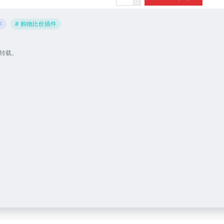
件
# 购物比价插件
转载。