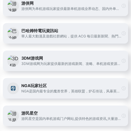
游侠网
游侠网为单机游戏玩家提供最新单机游戏业界动态、国内外单机游戏下载、单机游戏补丁、单机游戏攻略秘籍、单机游戏专题等内容。坚守单机阵地，弘扬单机文化！
巴哈姆特電玩資訊站
華人最大動漫及遊戲社群網站，提供 ACG 每日最新新聞、熱門排行榜，以及豐富的討論交流空間，還有精采的個人影音實況、部落格文章。
3DM游戏网
3DM游戏网为玩家提供最新的游戏新闻、攻略、单机游戏资源、汉化资源、游戏补丁、游戏论坛等，经过多年努力已成为游戏玩家首要选择的游戏资讯、游戏资源网站。
NGA玩家社区
NGA是国内最专业的魔兽世界，英雄联盟，炉石传说，风暴英雄，暗黑破坏神3(D3)游戏攻略讨论，以及其他热门游戏玩家社区。
游民星空
游民星空是国内单机游戏门户网站,提供特色的游戏资讯,大量游戏攻略,经验,评测文章,以及热门游戏资料专题