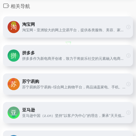
相关导航
淘宝网
淘宝网 - 亚洲较大的网上交易平台，提供各类服饰、美容、家居、数码、话费/点卡充值… 数亿优质商品，同时提供担保交易(先收货后付款)等安全交易保障服务，并由商家提供退货承诺、破损补寄等消费者保障服务，让你安心享受网上购物乐趣！
拼多多
拼多多作为新电商开创者，致力于将娱乐社交的元素融入电商运营中，通过“社交+电商”的模式，让更多的用户带着乐趣分享实惠，享受全新的共享式购物体验。
苏宁易购
苏宁易购苏宁易购-综合网上购物平台，商品涵盖家电、手机、电脑、超市、母婴、服装、百货、海外购等品类。送货更准时、价格更超值、上新货更快，正品行货、全国联保、可门店自提，全网更低价，让您放心去喜欢！
亚马逊
亚马逊中国（z.cn）坚持“以客户为中心”的理念，秉承“天天低价，正品行货”信念，销售图书、电脑、数码家电、母婴百货、服饰箱包等上千万种产品。亚马逊中国提供专业服务：正品行货天天低价，机打发票全国联保。货到付款，30天内可退换货。亚马逊为中国消费者提供便利、快捷的网购体验。