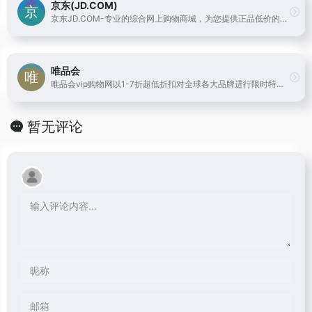
京东(JD.COM)
京东JD.COM-专业的综合网上购物商城，为您提供正品低价的购物选择、优质便捷的服务体验。商品来自全球数十万品牌商家，囊括家电、手机、电脑、服装、居家、母婴、美妆、个护、食品、生鲜等丰富品类，满足各种购物需求。
唯品会
唯品会vip购物网以1-7折超低折扣对全球各大品牌进行限时特卖，商品囊括服装、化妆品、家居、奢侈品等上千品牌。100%正品、低价、货到付款、7天无理由退货。
暂无评论