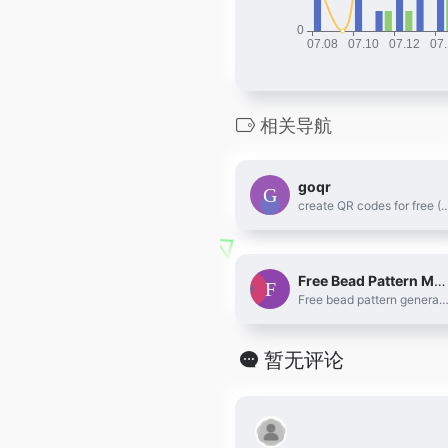
相关导航
goqr
create QR codes for free (Logo, T-Sh
Free Bead Pattern Maker
Free bead pattern generator with AI creation &amp; photo conversion. Make perler bead patterns, hama bead designs with color codes. Download printab
暂无评论