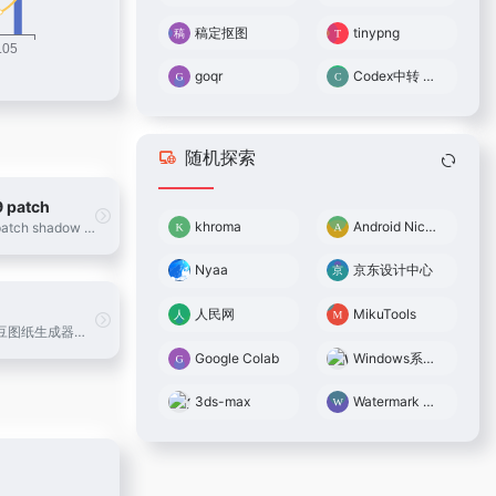
稿定抠图
tinypng
goqr
Codex中转 0.05倍率
随机探索
9 patch
khroma
Android Niceties
Android 9-patch shadow generator fully customizable shadows
Nyaa
京东设计中心
人民网
MikuTools
免费在线拼豆图纸生成器，上传图片一键生成高清像素画图纸。支持 Perler、Hama、Artkal 等多品牌色卡智能匹配，自定义网格尺寸，导出打印图纸。
Google Colab
Windows系统镜像
3ds-max
Watermark Remover