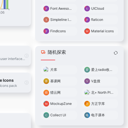
Font Awesome Icon
UICloud
Simpleline Icons
flaticon
FindIcons
Material icons
随机探索
The largest user interface design database in the world.
片库
爱上radio收音机
e Icons
慕课网
V盘搜
 Icons pack
猎云网
北+ North Plus
MockupZone
方正字库
Collect UI
电子课本