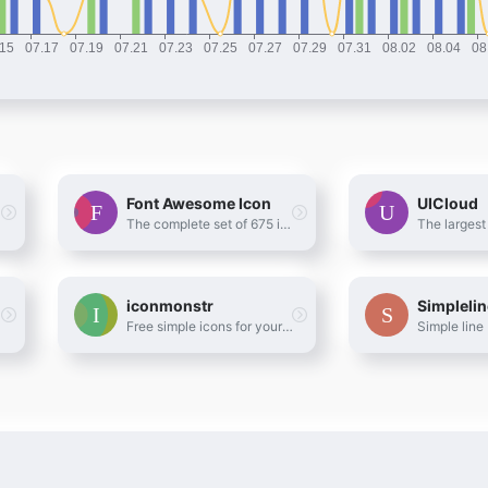
Font Awesome Icon
UICloud
The complete set of 675 icons in Font Awesome
iconmonstr
Simplelin
Free simple icons for your next project
Simple line