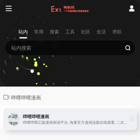
站内
常用
搜索
工具
社区
生活
求职
哔哩哔哩漫画
哔哩哔哩漫画
哔哩哔哩正版漫画阅读平台, 海量官方漫画连载在线观看, 二次元动漫迷的追漫神器, 热门漫画: 海贼王, 五等分的新娘, 约定的梦幻岛, 辉夜大小姐想让我告白 ~天才们的恋爱头脑战~, 关于我转生变成史莱姆这档事, 我的英雄学园, 修真聊天群, 乔乔的奇妙冒险, 斗罗大陆, 我家大师兄脑子有坑, 一拳超人, 灵能百分百, 铳梦等