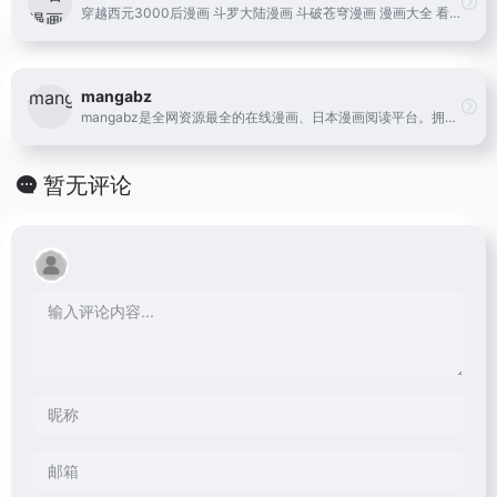
穿越西元3000后漫画 斗罗大陆漫画 斗破苍穹漫画 漫画大全 看漫网 看漫画
mangabz
mangabz是全网资源最全的在线漫画、日本漫画阅读平台。拥有时下最热门的日漫作品：鬼灭之刃、一拳超人219、海贼王1067、火影忍者、死神等。超快的更新速度，第一时间为你奉上极致的阅读体验。
暂无评论