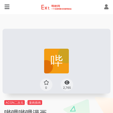
0
2,765
ACGN二次元
漫画插画
哔哩哔哩漫画