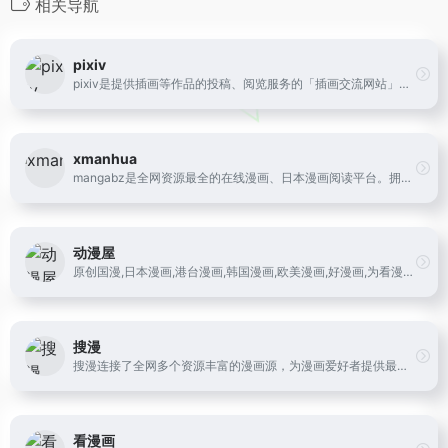
相关导航
pixiv
pixiv是提供插画等作品的投稿、阅览服务的「插画交流网站」。这里有各种各样不同风格的投稿作品，我们还会举办官方、用户企画的各种比赛。
xmanhua
mangabz是全网资源最全的在线漫画、日本漫画阅读平台。拥有时下最热门的日漫作品：鬼灭之刃、一拳超人219、海贼王1067、火影忍者、死神等。超快的更新速度，第一时间为你奉上极致的阅读体验。
动漫屋
原创国漫,日本漫画,港台漫画,韩国漫画,欧美漫画,好漫画,为看漫画的人而生。热门漫画：火影忍者、海贼王1073、死神、一拳超人223、古惑仔88、山海逆战962等
搜漫
搜漫连接了全网多个资源丰富的漫画源，为漫画爱好者提供最新最全的漫画资源搜索服务，带你享受一站式看遍全网漫画的极致体验。
看漫画