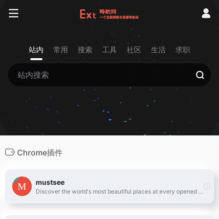
站内
常用
搜索
工具
社区
生活
求职
Chrome插件
mustsee
Discover the world's most beautiful places at every opened tab.