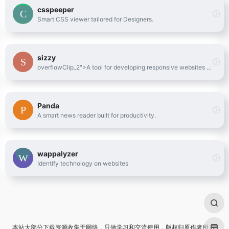
csspeeper
Smart CSS viewer tailored for Designers.
sizzy
overflowClip_2">A tool for developing responsive websites crazy-fast
Panda
A smart news reader built for productivity.
wappalyzer
Identify technology on websites
本站大部分下载资源收集于网络，只做学习和交流使用，版权归原作者所