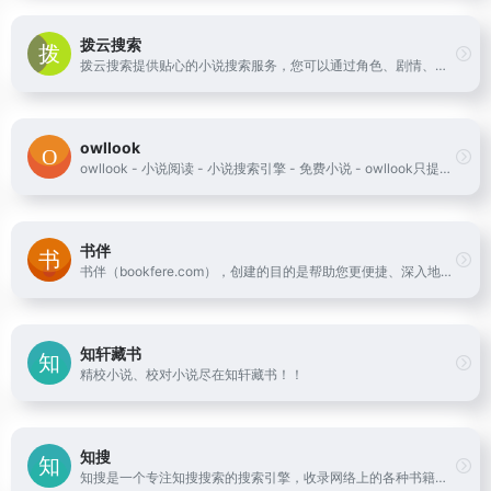
拨云搜索
拨云搜索提供贴心的小说搜索服务，您可以通过角色、剧情、专有词汇和类似小说进行检索。我们的内容覆盖了各主流小说站点80%以上的作品，找小说更专业。
owllook
owllook - 小说阅读 - 小说搜索引擎 - 免费小说 - owllook只提供检索服务 - 给你最好的搜索服务 - 最清新简洁的阅读体验 - 无广告 - 页面清爽 - 免费全本小说 - 酷酷小说搜索
书伴
书伴（bookfere.com），创建的目的是帮助您更便捷、深入地使用手中的Kindle阅读器，让读书成为生命的一部分，让灵魂永远行走在路上。
知轩藏书
精校小说、校对小说尽在知轩藏书！！
知搜
知搜是一个专注知搜搜索的搜索引擎，收录网络上的各种书籍资源！