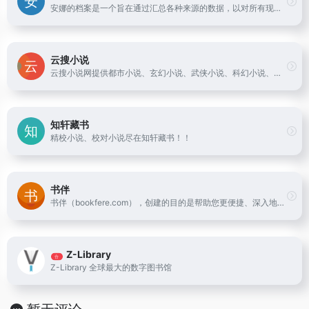
安娜的档案是一个旨在通过汇总各种来源的数据，以对所有现有书籍进行分类的项目。我们也跟进人们在通过“影子图书馆”以数字形式轻松获取所有这些书籍方面取得的进展。
云搜小说
云搜小说网提供都市小说、玄幻小说、武侠小说、科幻小说、游戏小说、同人小说等免费小说下载，好看的小说在线阅读网站推荐出免费全本小说、小说排行榜前十名，您可以方便地进行云搜免费全本小说在线阅读
知轩藏书
精校小说、校对小说尽在知轩藏书！！
书伴
书伴（bookfere.com），创建的目的是帮助您更便捷、深入地使用手中的Kindle阅读器，让读书成为生命的一部分，让灵魂永远行走在路上。
Z-Library
合
Z-Library 全球最大的数字图书馆