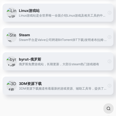
Linux游戏站
Linux游戏站是全世界唯一全面介绍Linux游戏及相关工具的中文社区，本站秉承简洁而不简单的办站原则，为广大Linux用户娱乐性而奋斗！
Steam
Steam平台是Valve公司聘请BitTorrent(BT下载)发明者布拉姆·科恩亲自开发设计的游戏平台。Steam平台是目前全球最大的综合性数字发行平台之一。玩家可以在该平台购买、下载、讨论、上传和分享游戏和软件。
byrut-俄罗斯
俄罗斯免费游戏站，长期更新，大部分steam热门游戏都有
3DM资源下载
3DM资源下载频道有着最新的游戏资源、辅助工具等，提供了高速下载渠道，简单的安装方式，便捷的反馈渠道，玩家可以自由下载、分享、讨论所有的资源。