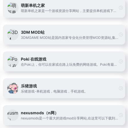
萌新单机之家
萌新单机之家是一个游戏资源分享网站，主要提供单机游戏下载、游戏攻略、游戏评测等服务。网站上的游戏资源涵盖了多个游戏平台和类型，如PC、PS4、Xbox、Switch等，包括动作、冒险、角色扮演、模拟经营等多种类型的游戏。此外，网站还提供游戏资讯和社区互动等功能，让玩家们能够更好地了解游戏行业和交流游戏心得。
3DM MOD站
3DMGAME MOD站是国内首家专业化分类管理MOD资源站,集成海量热门游戏MOD资源,提供高速便捷的Mod浏览下载体验,欢迎各位MOD爱好者前来发布/下载MOD。
Poki 在线游戏
在Poki上，你可以在家或在路上玩免费的网络游戏。Poki有最好的在线游戏选择，并提供了最有趣的体验，独自或与朋友一起玩。我们支持手机和桌面游戏。
乐猪游戏
乐猪游戏-单机游戏，电脑游戏，手机游戏。
nexusmods（n网）
nexusmods是一个最大的游戏mod分享网站,在这里可以下载到各种游戏的mod。提供辐射系列、GTA、我的世界、天际、怪物猎人、上古卷轴online等几百个游戏的mod下载