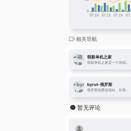
相关导航
萌新单机之家
萌新单机之家是一个游戏资源分享网站，主要提供单机游戏下载、游戏攻略、游戏评测等服务。网站上的游戏资源涵盖了多个游戏平台和类型，如PC、PS4、Xbox、Switch等，包括动作、冒险、角色扮演、模拟经营等多种类型的游戏。此外，网站还提供游戏资讯和社区互动等功能，让玩家们能够更好地了解游戏行业和交流游戏心得。
byrut-俄罗斯
俄罗斯免费游戏站，长期更新，大部分steam热门游戏都有
暂无评论