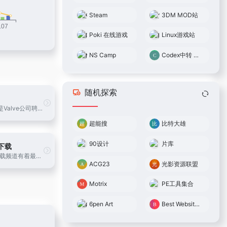
Steam
3DM MOD站
Poki 在线游戏
Linux游戏站
NS Camp
Codex中转 0.05倍率
随机探索
Steam平台是Valve公司聘请BitTorrent(BT下载)发明者布拉姆·科恩亲自开发设计的游戏平台。Steam平台是目前全球最大的综合性数字发行平台之一。玩家可以在该平台购买、下载、讨论、上传和分享游戏和软件。
超能搜
比特大雄
90设计
片库
下载
3DM资源下载频道有着最新的游戏资源、辅助工具等，提供了高速下载渠道，简单的安装方式，便捷的反馈渠道，玩家可以自由下载、分享、讨论所有的资源。
ACG23
光影资源联盟
Motrix
PE工具集合
6pen Art
Best Websites Gallery