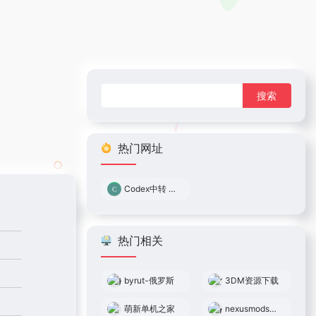
搜
索：
热门网址
Codex中转 0.05倍率
热门相关
byrut-俄罗斯
3DM资源下载
萌新单机之家
nexusmods（n网）