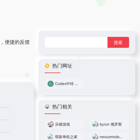
搜
式，便捷的反馈
索：
热门网址
Codex中转 0.05倍率
热门相关
乐猪游戏
byrut-俄罗斯
萌新单机之家
nexusmods（n网）