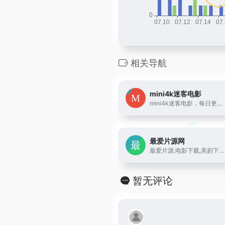
相关导航
mini4k迷客电影
mini4k迷客电影，每日更新最新电影资源，最专业电影推荐，2160P、4K等超高清分辨率电影迅雷下载、百度网盘下载，提供bt种子和磁力链接下载资源。
最爱片源网
最爱片源,电影下载,美剧下载,韩剧下载,片源下载,高清电影,BT下载
暂无评论