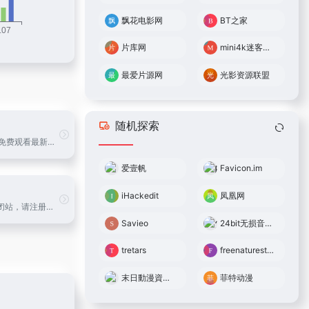
飘花电影网
BT之家
片库网
mini4k迷客电影
最爱片源网
光影资源联盟
随机探索
LIBVIO提供免费观看最新电影热播电视剧,综艺,动漫,高清无广告蓝光1080P画质在线播放,流畅秒播不卡顿!
爱壹帆
Favicon.im
iHackedit
凤凰网
即将对游客闭站，请注册账号备用！影音屋为您提供最新的720P、1080P、2K、4K、原盘高清电影下载，内部交流社区，欢迎体验。影音屋，更多好电影待您发现！加入影音电报群加入影音企鹅群淘宝天猫漏洞单
Savieo
24bit无损音乐网
tretars
freenaturestock
末日動漫資源庫
菲特动漫