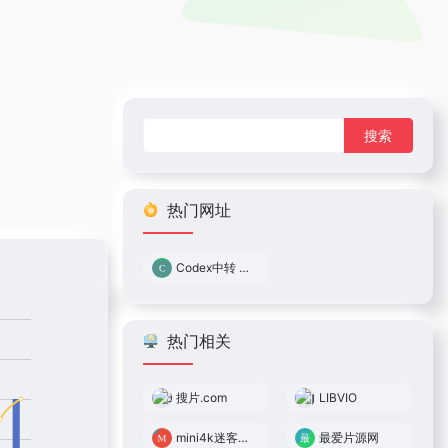
搜
索：
热门网址
Codex中转 0.05倍率
热门相关
搜片.com
LIBVIO
mini4k迷客电影
最爱片源网