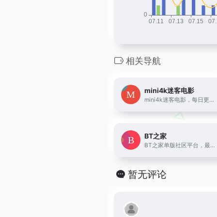
相关导航
mini4k迷客电影
mini4k迷客电影，每日更新最新电影资源，最专业电影推荐，2160P、4K等超高清分辨率电影迅雷下载、百度网盘下载，提供bt种子和磁力链接下载资源。
BT之家
BT之家单版社区平台，最快提供 最新 最全 高清 电影、动漫、韩剧、日剧、美剧、无损音乐、体育、小说等BT迅雷下载以及资讯！影视爱好者的聚集地的~BT电影天堂之家
暂无评论