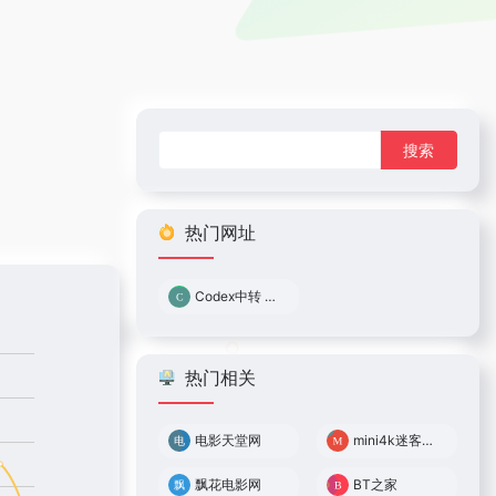
搜
索：
热门网址
Codex中转 0.05倍率
热门相关
电影天堂网
mini4k迷客电影
飘花电影网
BT之家