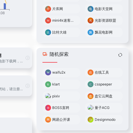
片库网
电影天堂网
mini4k迷客电影
光影资源联盟
比特大雄
飘花电影网
随机探索
网
最好的迅雷电影下载网，分享最新电影，高清电影、综艺、动漫、电视剧等下载！
waifu2x
在线工具
klart
csspeeper
即将对游客闭站，请注册账号备用！影音屋为您提供最新的720P、1080P、2K、4K、原盘高清电影下载，内部交流社区，欢迎体验。影音屋，更多好电影待您发现！加入影音电报群加入影音企鹅群淘宝天猫漏洞单
pixiv
盘它云网盘
BOSS直聘
量子ACG
网易公开课
Designmodo