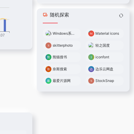
随机探索
Windows系统镜像
Material icons
skitterphoto
轻之国度
熊猫搜书
iconfont
奈斯搜索
边乐云网盘
最爱片源网
StockSnap