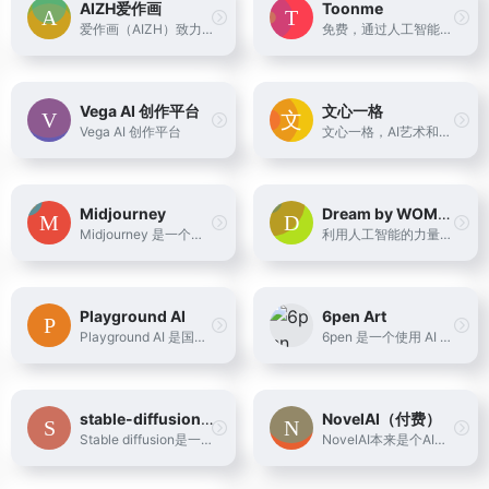
AIZH爱作画
Toonme
爱作画（AIZH）致力于为艺术家、创作者、普通用户提供一个开放的AI艺术创作平台，利用AI技术，为艺术创作提供更多可能。
免费，通过人工智能生成3D卡通头像，还可以调整不同风格
Vega AI 创作平台
文心一格
Vega AI 创作平台
文心一格，AI艺术和创意辅助平台，依托飞桨、文心大模型的技术创新推出的“AI作画”产品，可轻松驾驭多种风格，人人皆可“一语成画”
Midjourney
Dream by WOMBO
Midjourney 是一个文本到图像的AI工具，可以让你用简短的文字描述来创造新的世界、奇幻的角色和独特的图像。它是一个独立的研究实验室，探索新的媒介和扩展人类的想象力。你可以通过Discord或者网站 https://www.midjourney.com/ 来使用这个工具，并且可以看到其他用户的创意作品。
利用人工智能的力量创作美丽的艺术品。输入一个提示，选择一种艺术风格，然后观看WOMBO Dream将你的想法在几秒钟内变成一幅人工智能画作。
Playground AI
6pen Art
Playground AI 是国外一个免费使用的在线 AI 图像创建器。用它来创作艺术、社交媒体帖子、演示文稿、海报、视频、徽标等。
6pen 是一个使用 AI 技术，利用文本生成绘画作品的产品，这意味着，你可以仅仅通过文字描述画面内容，风格，就可以得到画面
stable-diffusion-webui
NovelAI（付费）
Stable diffusion是一个基于Latent Diffusion Models(潜在扩散模型,LDMs)的文图生成(text-to-image)模型，本地部部署有技术门槛
NovelAI本来是个AI写文章的网站，今年用p站上的图训练了二次元专属的AI模型。相对于一些通用的AI绘画生成器来说，novelai在二次元图上更加的准确。