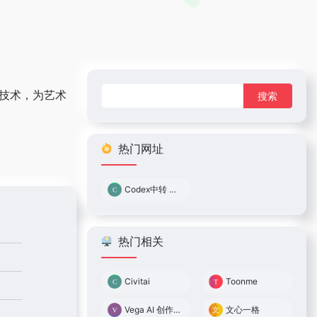
搜
I技术，为艺术
索：
热门网址
Codex中转 0.05倍率
热门相关
Civitai
Toonme
Vega AI 创作平台
文心一格