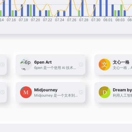
6pen Art
文心一格
6pen 是一个使用 AI 技术，利用文本生成绘画作品的产品，这意味着，你可以仅仅通过文字描述画面内容，风格，就可以得到画面
Midjourney
Dream b
Midjourney 是一个文本到图像的AI工具，可以让你用简短的文字描述来创造新的世界、奇幻的角色和独特的图像。它是一个独立的研究实验室，探索新的媒介和扩展人类的想象力。你可以通过Discord或者网站 https://www.midjourney.com/ 来使用这个工具，并且可以看到其他用户的创意作品。