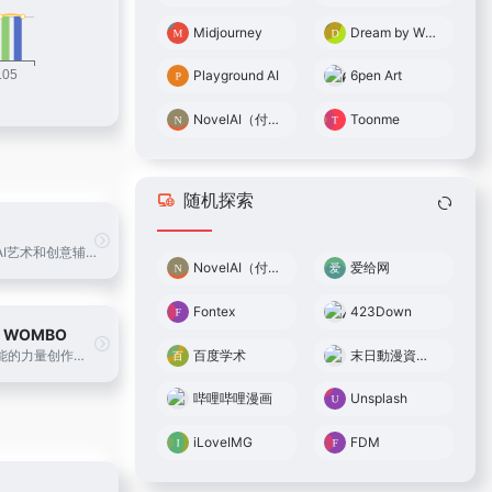
Midjourney
Dream by WOMBO
Playground AI
6pen Art
NovelAI（付费）
Toonme
随机探索
文心一格，AI艺术和创意辅助平台，依托飞桨、文心大模型的技术创新推出的“AI作画”产品，可轻松驾驭多种风格，人人皆可“一语成画”
NovelAI（付费）
爱给网
Fontex
423Down
y WOMBO
百度学术
末日動漫資源庫
利用人工智能的力量创作美丽的艺术品。输入一个提示，选择一种艺术风格，然后观看WOMBO Dream将你的想法在几秒钟内变成一幅人工智能画作。
哔哩哔哩漫画
Unsplash
iLoveIMG
FDM