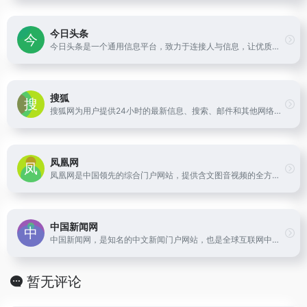
今日头条
今日头条是一个通用信息平台，致力于连接人与信息，让优质丰富的信息得到高效精准的分发，促使信息创造价值。
搜狐
搜狐网为用户提供24小时的最新信息、搜索、邮件和其他网络服务。内容包括全球热点事件、突发新闻、时事评论、热门电影和电视剧、体育赛事、行业趋势、生活服务信息，以及论坛、博客、微博和我的搜狐等互动空间。
凤凰网
凤凰网是中国领先的综合门户网站，提供含文图音视频的全方位综合新闻资讯、深度访谈、观点评论、财经产品、互动应用、分享社区等服务，同时与凤凰无线、凤凰宽频形成三屏联动，为全球主流华人提供互联网、无线通信、电视网三网融合无缝衔接的新媒体优质体验。
中国新闻网
中国新闻网，是知名的中文新闻门户网站，也是全球互联网中文新闻资讯最重要的原创内容供应商之一。依托中新社遍布全球的采编网络,每天24小时面向广大网民和网络媒体，快速、准确地提供文字、图片、视频等多样化的资讯服务。在新闻报道方面，中新网动态新闻及时准确，解释性报道角度独特，稿件被国内外网络媒体大量转载。
暂无评论