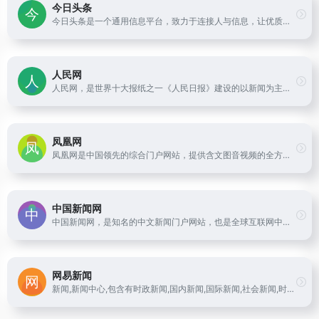
今日头条
今日头条是一个通用信息平台，致力于连接人与信息，让优质丰富的信息得到高效精准的分发，促使信息创造价值。
人民网
人民网，是世界十大报纸之一《人民日报》建设的以新闻为主的大型网上信息发布平台，也是互联网上最大的中文和多语种新闻网站之一。作为国家重点新闻网站，人民网以新闻报道的权威性、及时性、多样性和评论性为特色，在网民中树立起了“权威媒体、大众网站”的形象。
凤凰网
凤凰网是中国领先的综合门户网站，提供含文图音视频的全方位综合新闻资讯、深度访谈、观点评论、财经产品、互动应用、分享社区等服务，同时与凤凰无线、凤凰宽频形成三屏联动，为全球主流华人提供互联网、无线通信、电视网三网融合无缝衔接的新媒体优质体验。
中国新闻网
中国新闻网，是知名的中文新闻门户网站，也是全球互联网中文新闻资讯最重要的原创内容供应商之一。依托中新社遍布全球的采编网络,每天24小时面向广大网民和网络媒体，快速、准确地提供文字、图片、视频等多样化的资讯服务。在新闻报道方面，中新网动态新闻及时准确，解释性报道角度独特，稿件被国内外网络媒体大量转载。
网易新闻
新闻,新闻中心,包含有时政新闻,国内新闻,国际新闻,社会新闻,时事评论,新闻图片,新闻专题,新闻论坛,军事,历史,的专业时事报道门户网站