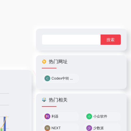
搜
索：
热门网址
Codex中转 0.05倍率
热门相关
利器
小众软件
NEXT
少数派