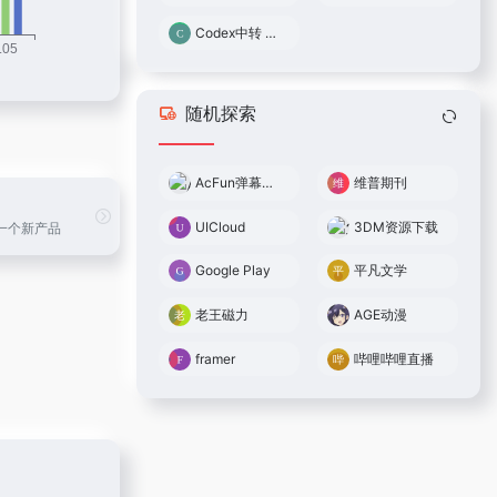
Codex中转 0.05倍率
随机探索
AcFun弹幕视频网
维普期刊
UICloud
3DM资源下载
一个新产品
Google Play
平凡文学
老王磁力
AGE动漫
framer
哔哩哔哩直播