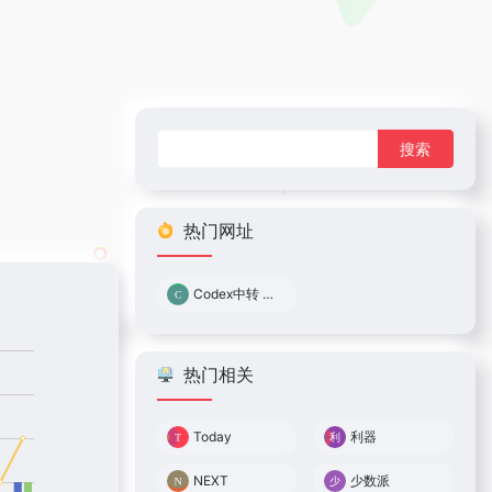
搜
索：
热门网址
Codex中转 0.05倍率
热门相关
Today
利器
NEXT
少数派