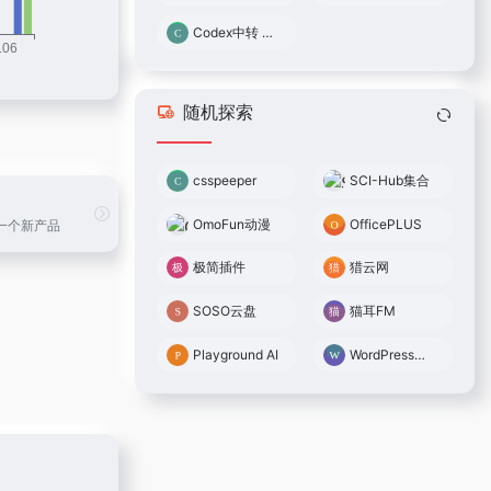
Codex中转 0.05倍率
随机探索
csspeeper
SCI-Hub集合
OmoFun动漫
OfficePLUS
一个新产品
极简插件
猎云网
SOSO云盘
猫耳FM
Playground AI
WordPress大学