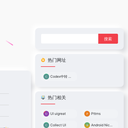
搜
索：
热门网址
Codex中转 0.05倍率
热门相关
UI uigreat
Pttrns
Collect UI
Android Niceties