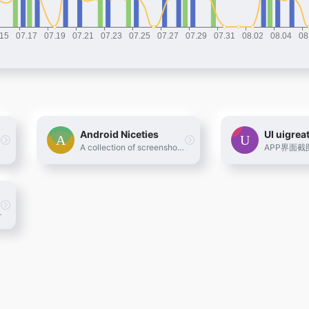
Android Niceties
UI uigrea
A collection of screenshots encompassing some of the most beautiful looking Android apps.
APP界面截
 mobile apps and inspiration