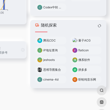
Codex中转 0.05倍率
随机探索
腾讯CDC
量子ACG
t
iP地址查询
flaticon
图参考
jeshoots
佛系软件
思维导图集合
拼多多
cinema-4d
听蛙纯音乐网