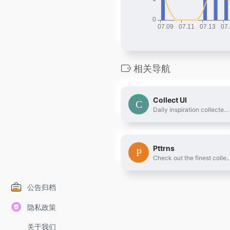
相关导航
Collect UI
Daily inspiration collected from daily ui archive and beyond.
Pttrns
Check out the finest collection of design patterns, resources,
公告归档
隐私政策
关于我们