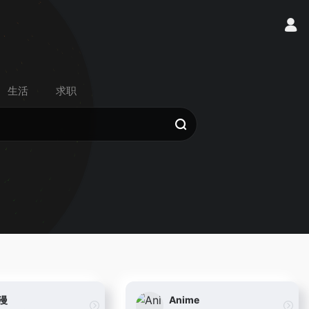
生活
求职
漫
Anime