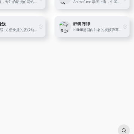
NT动漫，专注的动漫的网站，立志为广大动漫迷提供一个在线看动漫的好平台。
Anime1.me 动画上看，中国台湾免费的动漫更新站！
放送
哔哩哔哩
番组放送: 方便快捷的版权动画播放地址聚合站
bilibili是国内知名的视频弹幕网站，这里有及时的动漫新番，活跃的ACG氛围，有创意的Up主。大家可以在这里找到许多欢乐。