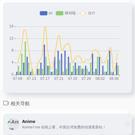
相关导航
Anime
Anime1.me 动画上看，中国台湾免费的动漫更新站！