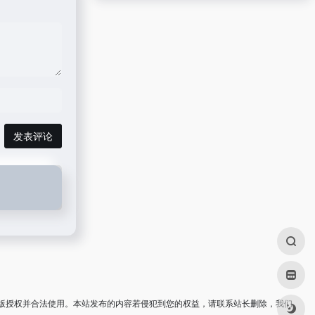
发表评论
版授权并合法使用。本站发布的内容若侵犯到您的权益，请联系站长删除，我们