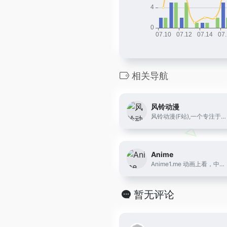
相关导航
风铃动漫
风铃动漫(F站),一个专注于提供丰富多样的动漫内容和服务的在线平台。我们致力于满足动漫迷们的需求，为他们带来精彩纷呈的动漫世界。在我们的网站上，您可以畅享大量经典和最新的动画系列和电影。我们不仅提供高清的在线观看，还支持下载，让您可以随时随地欣赏您喜欢的动漫作品。我们致力于为用户提供高质量的动漫内容和良好的用户体验。我们的网站安全可靠，用户可以放心浏览和使用。无论您是新手还是资深的动漫迷，我们都欢迎您的加入，与我们一起探索无限的动漫世界。加入我们，开启一段奇妙的动漫之旅！
Anime
Anime1.me 动画上看，中国台湾免费的动漫更新站！
暂无评论