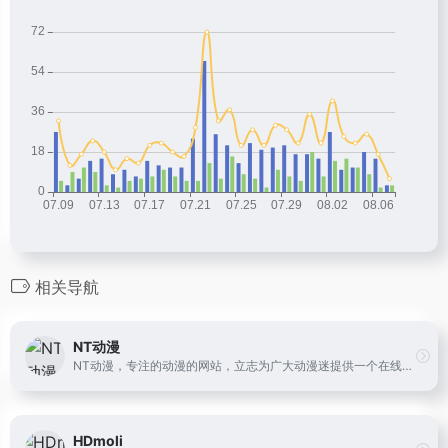
相关导航
NT动漫
NT动漫，专注的动漫的网站，立志为广大动漫迷提供一个在线看动漫的好平台。
HDmoli