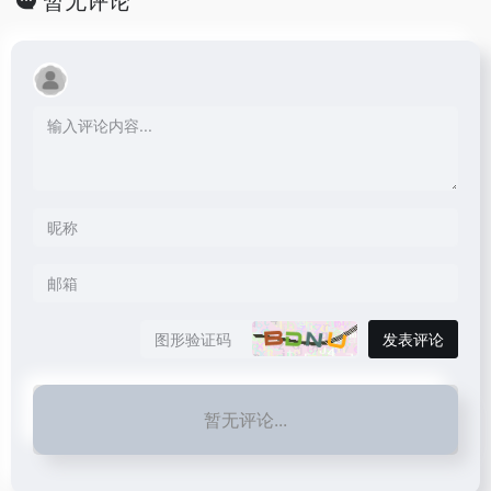
暂无评论
发表评论
暂无评论...