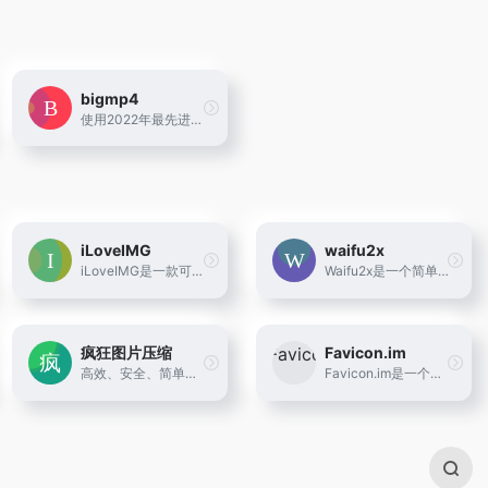
bigmp4
使用2022年最先进人工智能 AI 模型，能将视频无损高清放大、增强画质、智能补帧使画面丝滑流畅栩栩如生同时支持黑白视频上色和慢动作
iLoveIMG
waifu2x
iLoveIMG是一款可以让你在几秒钟内免费修改图片的网络应用。裁剪，调整大小，压缩，转换，和更多，只需点击几下
Waifu2x是一个简单的图像缩放和降噪工具，可以毫不费力地增加图像的大小。开发人员使Waifu2x具有可靠的Waifu2x图像缩放器· HUGEIFY!! · 图像大小翻倍！·没有像素化，没有模糊·专门用于动漫和漫画风格。
疯狂图片压缩
Favicon.im
高效、安全、简单的图片压缩工具，支持批量处理，保护您的隐私
Favicon.im是一个简单高效的服务，允许您获取任何网站的图标（网站图标）。只需提供域名，我们就会返回相关的图标。它非常适合开发者、设计师或任何需要快速访问网站图标的人。