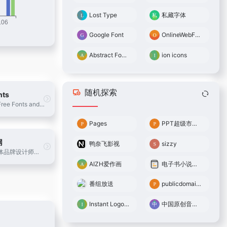
Lost Type
私藏字体
Google Font
OnlineWebFonts
Abstract Fonts
ion icons
随机探索
nts
Download Free Fonts and Free Dingbats.
Pages
PPT超级市场官网
网
鸭奈飞影视
sizzy
中国首个字体品牌设计师交流网
AIZH爱作画
电子书小说合集
番组放送
publicdomainarchive
Instant Logo Search
中国原创音乐基地