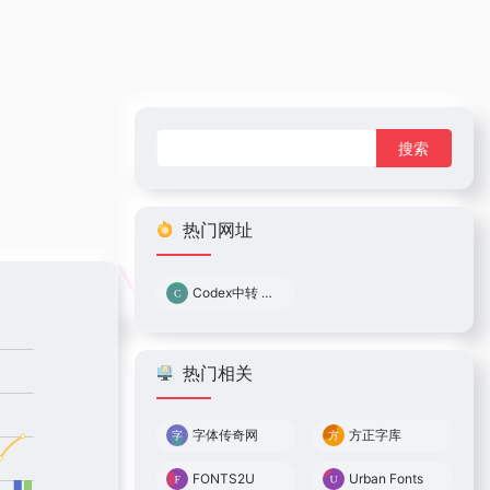
搜
索：
热门网址
Codex中转 0.05倍率
热门相关
字体传奇网
方正字库
FONTS2U
Urban Fonts