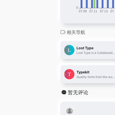
相关导航
Lost Type
Lost Type is a Collaborative Digital Type Fo
Typekit
Quality fonts from the world’s best foundries.
暂无评论