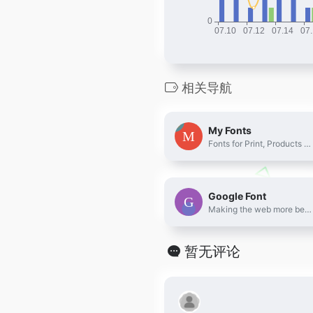
相关导航
My Fonts
Fonts for Print, Products & Screens
Google Font
Making the web more beautiful, fast, and open through great typography
暂无评论