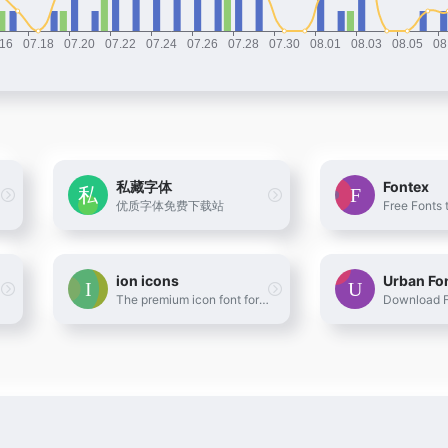
私藏字体
Fontex
优质字体免费下载站
ion icons
Urban Fo
The premium icon font for Ionic Framework