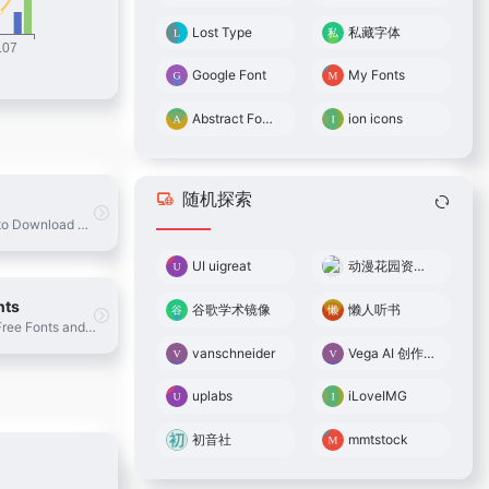
Lost Type
私藏字体
Google Font
My Fonts
Abstract Fonts
ion icons
随机探索
Free Fonts to Download + Premium Typefaces
UI uigreat
动漫花园资源网
nts
谷歌学术镜像
懒人听书
Download Free Fonts and Free Dingbats.
vanschneider
Vega AI 创作平台
uplabs
iLoveIMG
初音社
mmtstock