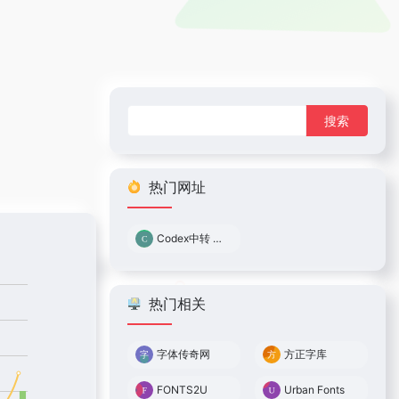
搜
索：
热门网址
Codex中转 0.05倍率
热门相关
字体传奇网
方正字库
FONTS2U
Urban Fonts