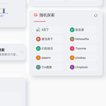
随机探索
5百丁
影音屋
麦克房子
Notaselfie
幻彩拼豆
Toonme
搜索
一站式音乐搜索解决方案，可搜索试听下载网易云音乐、QQ音乐、酷狗音乐、酷我音乐、虾米音乐、百度音乐、一听音乐、咪咕音乐、荔枝FM、蜻蜓FM、喜马拉雅FM、全民K歌、5sing原创翻唱音乐。
papers
pixabay
Crx搜搜
Unsplash