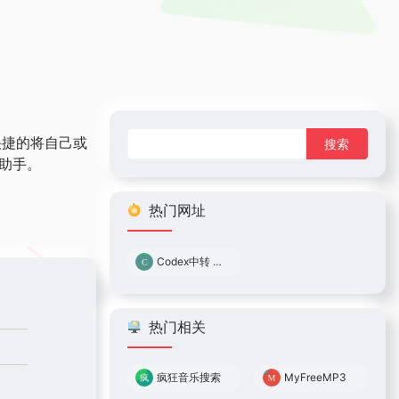
搜
快捷的将自己或
索：
助手。
热门网址
Codex中转 0.05倍率
热门相关
疯狂音乐搜索
MyFreeMP3