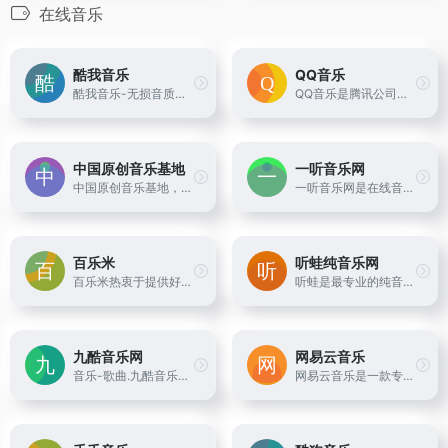
在线音乐
酷我音乐
QQ音乐
酷我音乐-无损音质正版在线试听网站，酷我音乐为您提供高品质音乐，无损音乐下载，拥有各类音乐榜单，快捷的新歌速递，完善的主题电台，个性化的歌曲推荐，高品质音乐在线听，好音质，用酷我。陪着我，不要停
QQ音乐是腾讯公司推出的一款网络音乐服务产品，海量音乐在线试听、新歌热歌在线首发、歌词翻译、手机铃声下载、高品质无损音乐试听、海量无损曲库、正版音乐下载、空间背景音乐设置、MV观看等，是互联网音乐播放和下载的优选。
中国原创音乐基地
一听音乐网
中国原创音乐基地，数字音乐网站，汇集了大量的网络歌手的原创音乐歌曲及翻唱歌曲，提供大量歌曲的伴奏以及歌词免费下载，将喜爱的音乐或者歌曲作为手机彩铃下载
一听音乐网是在线音乐网站，提供免费歌曲在线试听、下载。一听音乐网拥有正版、庞大、完整的曲库，歌曲更新迅速，试听流畅，口碑极佳。一听音乐网，每天听一听
百乐米
听蛙纯音乐网
百乐米热衷于提供好听的外文歌曲大全推荐,包括最新好听的外文歌曲、热门流行外文歌曲、说唱、乡村、摇滚和经典外文歌曲,提供音乐分享、音乐试听，视频，日志，社区等功能，是专业好听的外文歌曲试听分享下载网站。
听蛙是最专业的纯音乐社区，专注于分享好听的纯音乐、轻音乐、钢琴曲、新世纪音乐、背景音乐，提供在线试听、MP3下载、排行榜
九酷音乐网
网易云音乐
音乐-歌曲.九酷音乐网是专业的在线音乐试听mp3下载网站.收录了网上最新歌曲和流行音乐,网络歌曲,好听的歌,抖音热门歌曲,经典老歌等最新流行歌曲MP3下载试听服务,是您寻找好听的歌首选网站。
网易云音乐是一款专注于发现与分享的音乐产品，依托专业音乐人、DJ、好友推荐及社交功能，为用户打造全新的音乐生活。