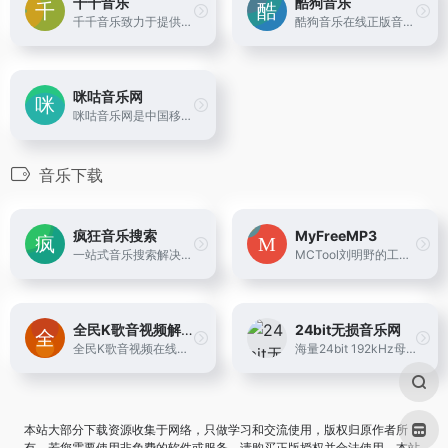
千千音乐
酷狗音乐
千千音乐致力于提供更专业、更懂你的「场景音乐」，打造一款个性化、智能化的音乐伴侣产品，让你感受音乐本身的魅力。这里有来自不同国家的数百名音乐设计师，为你提供更好的音乐服务。
酷狗音乐在线正版音乐网站，为您提供酷狗音乐播放器下载 、在线音乐试听下载，提供听书、长音频、FM、听小说和MV播放服务。酷狗音乐，就是歌多！小说相声也很多！场景音乐也很多！
咪咕音乐网
咪咕音乐网是中国移动官方音乐门户，旨在提供音乐首发、高品质音乐试听、彩铃订购、歌曲下载、铃音管理、音乐电台、音乐视频等一站式音乐互动体验，好音乐尽在music.migu.cn！
音乐下载
疯狂音乐搜索
MyFreeMP3
一站式音乐搜索解决方案，可搜索试听下载网易云音乐、QQ音乐、酷狗音乐、酷我音乐、虾米音乐、百度音乐、一听音乐、咪咕音乐、荔枝FM、蜻蜓FM、喜马拉雅FM、全民K歌、5sing原创翻唱音乐。
MCTool刘明野的工具箱提供在线音乐解析，在线视频解析，MD5在线加密，更多好用、易用的工具还在不断添加中，欢迎访问！
全民K歌音视频解析下载
24bit无损音乐网
全民K歌音视频在线解析下载工具支持解析全民K歌APP、网站里的所有视频和歌曲,可以方便快捷的将自己或者好友录制的歌曲、MV、短视频导出保存到电脑或手机相册。一个简单免费的K歌音视频下载助手。
海量24bit 192kHz母带以及24bit 96kHz母带音乐下载，海量母带级别音质无损下载，无需网盘直接直链在线下载。
本站大部分下载资源收集于网络，只做学习和交流使用，版权归原作者所
有。若您需要使用非免费的软件或服务，请购买正版授权并合法使用。本站