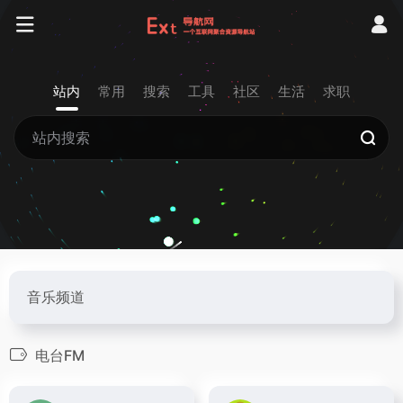
站内
常用
搜索
工具
社区
生活
求职
音乐频道
电台FM