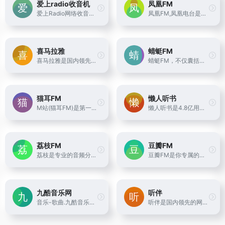
爱上radio收音机
凤凰FM
爱上Radio网络收音机，全球海量电台，优听轻松共享，无限有声读物，每天快乐相伴。整合了国内外众多电台频道和有声读物，致力于广播行业的文化推广和精神传播。我们让乡音在异国他乡的同胞心里不再是一枚邮票，我们也会带你到遥远的国度体会别样风情。
凤凰FM,凤凰电台是凤凰网推出的一款手机音频应用，可以收听凤凰卫视中文台和资讯台的多档名牌节目。
喜马拉雅
蜻蜓FM
喜马拉雅是国内领先的音频分享平台, 汇集了有声小说、儿童故事、相声评书、京剧戏曲、新闻段子、广播电台等数亿条免费声音内容, 听书、听小说、听故事、听儿歌、听音乐, 为您找到每一天的精神食粮！
蜻蜓FM，不仅囊括数千家FM广播电台，还涵盖有声小说、儿童故事、相声评书、戏曲、音乐、脱口秀、鬼故事、情感故事、财经科技、新闻历史人文、健康教育等30多类的有声读物或音频节目。更有高晓松、老梁、张召忠、蒋勋等精品有声读物和音频在线收听。蜻蜓FM作为用户喜爱的有声听书应用，为广大听众呈现前沿丰富的有声读物、有声小说和广播电台节目。下载蜻蜓fm，听书听小说听电台，更多的世界用听的。
猫耳FM
懒人听书
M站(猫耳FM)是第一家弹幕音图站,同时也是中国声优基地,在这里可以听电台,音乐,翻唱,小说和广播剧,用二次元声音连接三次元.
懒人听书是4.8亿用户选择的综合性有声阅读交流平台。热门IP入驻，知名主播云集，原创小说、经典文学、海量精品栏目共筑有声阅读生态圈，解放双眼，畅听世界
荔枝FM
豆瓣FM
荔枝是专业的音频分享平台,汇集了听音乐,英语,睡前故事,儿童故事,有声小说,相声段子,历史人文,有声书等数亿条音频,超过2亿用户选择的网络FM,随时随地，想听就听，你喜爱的音频尽在荔枝。
豆瓣FM是你专属的个性化音乐收听工具。它简单方便，打开就能收听。在收听过程中，你可以用“红心”、“垃圾桶”或者“跳过” 告诉豆瓣FM你的喜好。豆瓣FM将根据你的操作和反馈，从海量曲库中自动发现并播出符合你音乐口味的歌曲。
九酷音乐网
听伴
音乐-歌曲.九酷音乐网是专业的在线音乐试听mp3下载网站.收录了网上最新歌曲和流行音乐,网络歌曲,好听的歌,抖音热门歌曲,经典老歌等最新流行歌曲MP3下载试听服务,是您寻找好听的歌首选网站。
听伴是国内领先的网络电台,汇聚了当前热门的网络电台节目如;音乐,相声,评书,脱口秀,鬼故事,广播剧等高质量音频节目。移动互联网的个性化手机电台,热门音频节目在线收听首选！