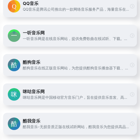
QQ音乐
QQ音乐是腾讯公司推出的一款网络音乐服务产品，海量音乐在线试听、新歌热歌在线首发、歌词翻译、手机铃声下载、高品质无损音乐试听、海量无损曲库、正版音乐下载、空间背景音乐设置、MV观看等，是互联网音乐播放和下载的优选。
一听音乐网
一听音乐网是在线音乐网站，提供免费歌曲在线试听、下载。一听音乐网拥有正版、庞大、完整的曲库，歌曲更新迅速，试听流畅，口碑极佳。一听音乐网，每天听一听
酷狗音乐
酷狗音乐在线正版音乐网站，为您提供酷狗音乐播放器下载 、在线音乐试听下载，提供听书、长音频、FM、听小说和MV播放服务。酷狗音乐，就是歌多！小说相声也很多！场景音乐也很多！
咪咕音乐网
咪咕音乐网是中国移动官方音乐门户，旨在提供音乐首发、高品质音乐试听、彩铃订购、歌曲下载、铃音管理、音乐电台、音乐视频等一站式音乐互动体验，好音乐尽在music.migu.cn！
酷我音乐
酷我音乐-无损音质正版在线试听网站，酷我音乐为您提供高品质音乐，无损音乐下载，拥有各类音乐榜单，快捷的新歌速递，完善的主题电台，个性化的歌曲推荐，高品质音乐在线听，好音质，用酷我。陪着我，不要停