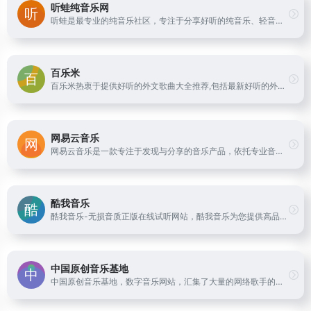
听蛙纯音乐网
听蛙是最专业的纯音乐社区，专注于分享好听的纯音乐、轻音乐、钢琴曲、新世纪音乐、背景音乐，提供在线试听、MP3下载、排行榜
百乐米
百乐米热衷于提供好听的外文歌曲大全推荐,包括最新好听的外文歌曲、热门流行外文歌曲、说唱、乡村、摇滚和经典外文歌曲,提供音乐分享、音乐试听，视频，日志，社区等功能，是专业好听的外文歌曲试听分享下载网站。
网易云音乐
网易云音乐是一款专注于发现与分享的音乐产品，依托专业音乐人、DJ、好友推荐及社交功能，为用户打造全新的音乐生活。
酷我音乐
酷我音乐-无损音质正版在线试听网站，酷我音乐为您提供高品质音乐，无损音乐下载，拥有各类音乐榜单，快捷的新歌速递，完善的主题电台，个性化的歌曲推荐，高品质音乐在线听，好音质，用酷我。陪着我，不要停
中国原创音乐基地
中国原创音乐基地，数字音乐网站，汇集了大量的网络歌手的原创音乐歌曲及翻唱歌曲，提供大量歌曲的伴奏以及歌词免费下载，将喜爱的音乐或者歌曲作为手机彩铃下载