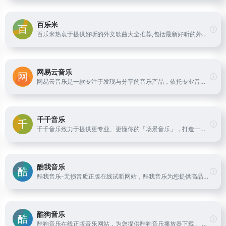
百乐米
百乐米热衷于提供好听的外文歌曲大全推荐,包括最新好听的外文歌曲、热门流行外文歌曲、说唱、乡村、摇滚和经典外文歌曲,提供音乐分享、音乐试听，视频，日志，社区等功能，是专业好听的外文歌曲试听分享下载网站。
网易云音乐
网易云音乐是一款专注于发现与分享的音乐产品，依托专业音乐人、DJ、好友推荐及社交功能，为用户打造全新的音乐生活。
千千音乐
千千音乐致力于提供更专业、更懂你的「场景音乐」，打造一款个性化、智能化的音乐伴侣产品，让你感受音乐本身的魅力。这里有来自不同国家的数百名音乐设计师，为你提供更好的音乐服务。
酷我音乐
酷我音乐-无损音质正版在线试听网站，酷我音乐为您提供高品质音乐，无损音乐下载，拥有各类音乐榜单，快捷的新歌速递，完善的主题电台，个性化的歌曲推荐，高品质音乐在线听，好音质，用酷我。陪着我，不要停
酷狗音乐
酷狗音乐在线正版音乐网站，为您提供酷狗音乐播放器下载 、在线音乐试听下载，提供听书、长音频、FM、听小说和MV播放服务。酷狗音乐，就是歌多！小说相声也很多！场景音乐也很多！