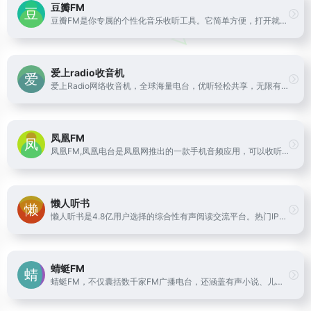
豆瓣FM
豆瓣FM是你专属的个性化音乐收听工具。它简单方便，打开就能收听。在收听过程中，你可以用“红心”、“垃圾桶”或者“跳过” 告诉豆瓣FM你的喜好。豆瓣FM将根据你的操作和反馈，从海量曲库中自动发现并播出符合你音乐口味的歌曲。
爱上radio收音机
爱上Radio网络收音机，全球海量电台，优听轻松共享，无限有声读物，每天快乐相伴。整合了国内外众多电台频道和有声读物，致力于广播行业的文化推广和精神传播。我们让乡音在异国他乡的同胞心里不再是一枚邮票，我们也会带你到遥远的国度体会别样风情。
凤凰FM
凤凰FM,凤凰电台是凤凰网推出的一款手机音频应用，可以收听凤凰卫视中文台和资讯台的多档名牌节目。
懒人听书
懒人听书是4.8亿用户选择的综合性有声阅读交流平台。热门IP入驻，知名主播云集，原创小说、经典文学、海量精品栏目共筑有声阅读生态圈，解放双眼，畅听世界
蜻蜓FM
蜻蜓FM，不仅囊括数千家FM广播电台，还涵盖有声小说、儿童故事、相声评书、戏曲、音乐、脱口秀、鬼故事、情感故事、财经科技、新闻历史人文、健康教育等30多类的有声读物或音频节目。更有高晓松、老梁、张召忠、蒋勋等精品有声读物和音频在线收听。蜻蜓FM作为用户喜爱的有声听书应用，为广大听众呈现前沿丰富的有声读物、有声小说和广播电台节目。下载蜻蜓fm，听书听小说听电台，更多的世界用听的。