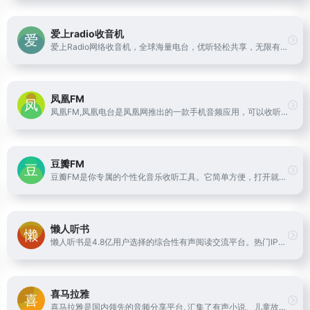
爱上radio收音机
爱上Radio网络收音机，全球海量电台，优听轻松共享，无限有声读物，每天快乐相伴。整合了国内外众多电台频道和有声读物，致力于广播行业的文化推广和精神传播。我们让乡音在异国他乡的同胞心里不再是一枚邮票，我们也会带你到遥远的国度体会别样风情。
凤凰FM
凤凰FM,凤凰电台是凤凰网推出的一款手机音频应用，可以收听凤凰卫视中文台和资讯台的多档名牌节目。
豆瓣FM
豆瓣FM是你专属的个性化音乐收听工具。它简单方便，打开就能收听。在收听过程中，你可以用“红心”、“垃圾桶”或者“跳过” 告诉豆瓣FM你的喜好。豆瓣FM将根据你的操作和反馈，从海量曲库中自动发现并播出符合你音乐口味的歌曲。
懒人听书
懒人听书是4.8亿用户选择的综合性有声阅读交流平台。热门IP入驻，知名主播云集，原创小说、经典文学、海量精品栏目共筑有声阅读生态圈，解放双眼，畅听世界
喜马拉雅
喜马拉雅是国内领先的音频分享平台, 汇集了有声小说、儿童故事、相声评书、京剧戏曲、新闻段子、广播电台等数亿条免费声音内容, 听书、听小说、听故事、听儿歌、听音乐, 为您找到每一天的精神食粮！