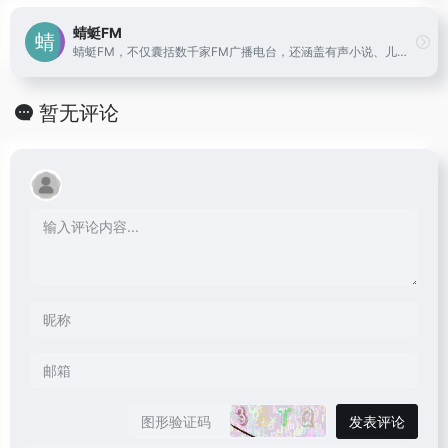
蜻蜓FM
蜻蜓FM，不仅囊括数千家FM广播电台，还涵盖有声小说、儿童故事、相声评书、戏曲、音乐、脱口秀、鬼故事、情感故事、财经科技、新闻历史人文、健康教育等30多类的有声读物或音频节目。更有高晓松、老梁、张召忠、蒋勋等精品有声读物和音频在线收听。蜻蜓FM作为用户喜爱的有声听书应用，为广大听众呈现前沿丰富的有声读物、有声小说和广播电台节目。下载蜻蜓fm，听书听小说听电台，更多的世界用听的。
暂无评论
发表评论