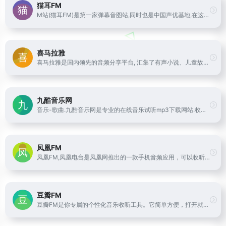
猫耳FM
M站(猫耳FM)是第一家弹幕音图站,同时也是中国声优基地,在这里可以听电台,音乐,翻唱,小说和广播剧,用二次元声音连接三次元.
喜马拉雅
喜马拉雅是国内领先的音频分享平台, 汇集了有声小说、儿童故事、相声评书、京剧戏曲、新闻段子、广播电台等数亿条免费声音内容, 听书、听小说、听故事、听儿歌、听音乐, 为您找到每一天的精神食粮！
九酷音乐网
音乐-歌曲.九酷音乐网是专业的在线音乐试听mp3下载网站.收录了网上最新歌曲和流行音乐,网络歌曲,好听的歌,抖音热门歌曲,经典老歌等最新流行歌曲MP3下载试听服务,是您寻找好听的歌首选网站。
凤凰FM
凤凰FM,凤凰电台是凤凰网推出的一款手机音频应用，可以收听凤凰卫视中文台和资讯台的多档名牌节目。
豆瓣FM
豆瓣FM是你专属的个性化音乐收听工具。它简单方便，打开就能收听。在收听过程中，你可以用“红心”、“垃圾桶”或者“跳过” 告诉豆瓣FM你的喜好。豆瓣FM将根据你的操作和反馈，从海量曲库中自动发现并播出符合你音乐口味的歌曲。